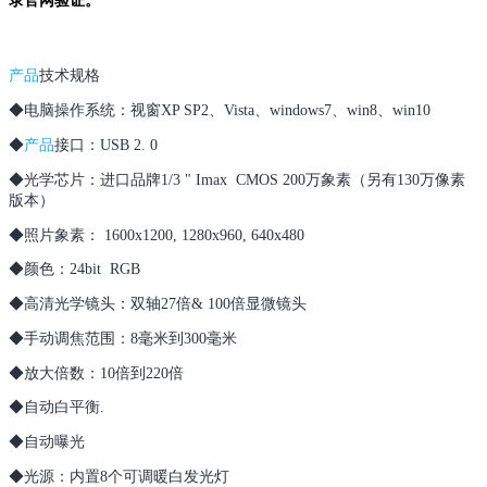
录官网验证。
产品
技术规格
◆电脑操作系统：视窗XP SP2、Vista、windows7、win8、win10
◆
产品
接口：USB 2. 0
◆光学芯片：进口品牌1/3 " Imax CMOS 200万象素（另有130万像素
版本）
◆照片象素： 1600x1200, 1280x960, 640x480
◆颜色：24bit RGB
◆高清光学镜头：双轴27倍& 100倍显微镜头
◆手动调焦范围：8毫米到300毫米
◆放大倍数：10倍到220倍
◆自动白平衡.
◆自动曝光
◆光源：内置8个可调暖白发光灯