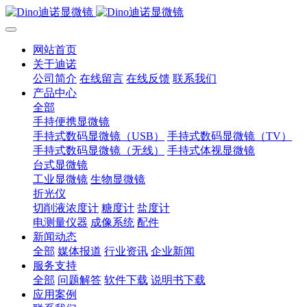
网站首页
关于迪诺
公司简介
在线留言
在线反馈
联系我们
产品中心
全部
手持便携显微镜
手持式数码显微镜（USB）
手持式数码显微镜（TV）
手持式数码显微镜（无线）
手持式体视显微镜
台式显微镜
工业显微镜
生物显微镜
折光仪
切削液浓度计
糖度计
盐度计
电测量仪器
成像系统
配件
新闻动态
全部
媒体报道
行业资讯
企业新闻
服务支持
全部
问题解答
软件下载
说明书下载
应用案例