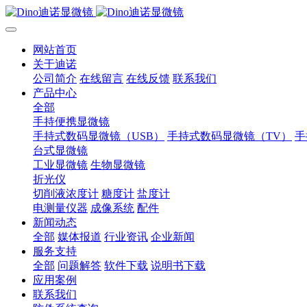
网站首页
关于迪诺
公司简介
在线留言
在线反馈
联系我们
产品中心
全部
手持便携显微镜
手持式数码显微镜（USB）
手持式数码显微镜（TV）
手
台式显微镜
工业显微镜
生物显微镜
折光仪
切削液浓度计
糖度计
盐度计
电测量仪器
成像系统
配件
新闻动态
全部
媒体报道
行业资讯
企业新闻
服务支持
全部
问题解答
软件下载
说明书下载
应用案例
联系我们