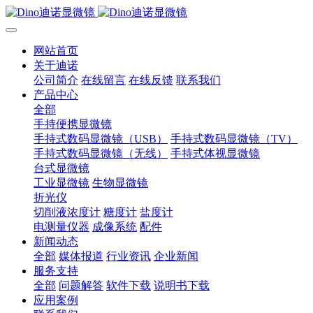
网站首页
关于迪诺
公司简介
在线留言
在线反馈
联系我们
产品中心
全部
手持便携显微镜
手持式数码显微镜（USB）
手持式数码显微镜（TV）
手持式数码显微镜（无线）
手持式体视显微镜
台式显微镜
工业显微镜
生物显微镜
折光仪
切削液浓度计
糖度计
盐度计
电测量仪器
成像系统
配件
新闻动态
全部
媒体报道
行业资讯
企业新闻
服务支持
全部
问题解答
软件下载
说明书下载
应用案例